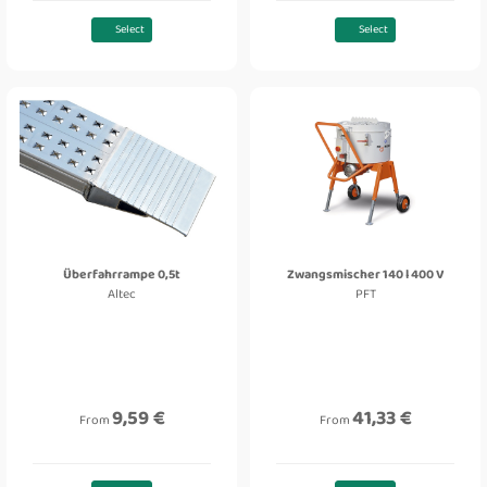
Select
Select
Überfahrrampe 0,5t
Zwangsmischer 140 l 400 V
Altec
PFT
9,59 €
41,33 €
From
From