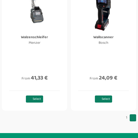
Walzenschleifer
Wallscanner
Menzer
Bosch
41,33 €
24,09 €
From
From
Select
Select
1