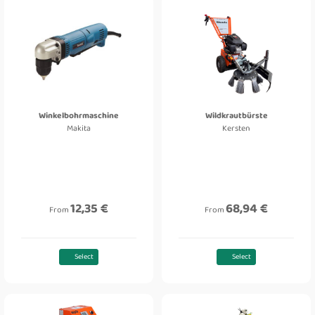
Winkelbohrmaschine
Wildkrautbürste
Makita
Kersten
12,35 €
68,94 €
From
From
Select
Select