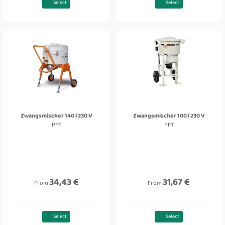
Select
Select
Zwangsmischer 140 l 230 V
Zwangsmischer 100 l 230 V
PFT
PFT
34,43 €
31,67 €
From
From
Select
Select