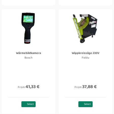
Wärmebildkamera
Wippkreissäge 230V
Bosch
Paldu
41,33 €
37,88 €
From
From
Select
Select