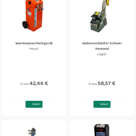
Warmwasserheizgerät
Walzenschleifer Schwer
Heylo
Hummel
Lägler
42,44 €
58,57 €
From
From
Select
Select