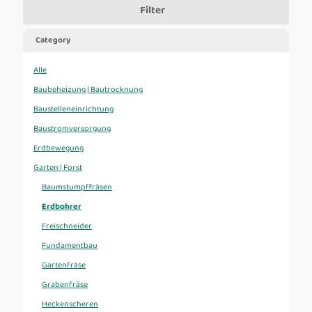
Filter
Category
Alle
Baubeheizung | Bautrocknung
Baustelleneinrichtung
Baustromversorgung
Erdbewegung
Garten | Forst
Baumstumpffräsen
Erdbohrer
Freischneider
Fundamentbau
Gartenfräse
Grabenfräse
Heckenscheren