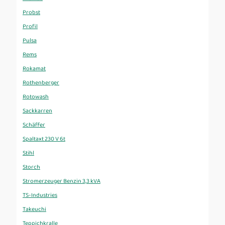
Probst
Profil
Pulsa
Rems
Rokamat
Rothenberger
Rotowash
Sackkarren
Schäffer
Spaltaxt 230 V 6t
Stihl
Storch
Stromerzeuger Benzin 3,3 kVA
TS-Industries
Takeuchi
Teppichkralle