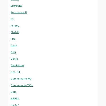
Erdfuchs
Eurobaustoff
FT
Finboy
Fladafi
Flex
Geda
Gefi
Genie
Geo Fennel
Geo-Bil
Gummimatte 100
Gummimatte 150+
Gölz
HENRA
Ha-WE