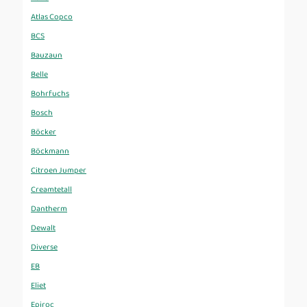
Atlas Copco
BCS
Bauzaun
Belle
Bohrfuchs
Bosch
Böcker
Böckmann
Citroen Jumper
Creamtetall
Dantherm
Dewalt
Diverse
EB
Eliet
Epiroc