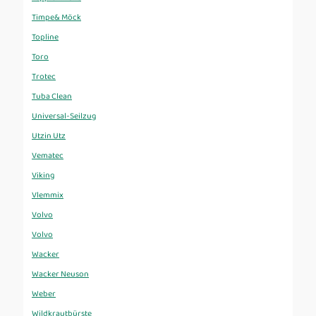
Timpe& Möck
Topline
Toro
Trotec
Tuba Clean
Universal-Seilzug
Utzin Utz
Vematec
Viking
Vlemmix
Volvo
Volvo
Wacker
Wacker Neuson
Weber
Wildkrautbürste