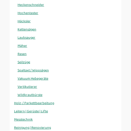
Heckenschneider
Hochentaster
Häcksler
Kettensägen
Laubsauger
Mäher
Rasen
Seilzüge
Spaltaxt / Wippsägen
Vakuum Hebegeräte
Vertikutierer
Wildkrautbürste
Holz-/ Parkettbearbeitung
Leitern | Gerüste | Lifte
Messtechnik
Reinigung | Renovierung