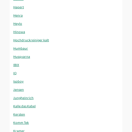
Hapert
Henra
Heylo
Hinowa
Hochdruckreiniger kalt
Humbaur
Husqvarna
IBIX
IQ
Isoboy
Jensen
Jungheinrich
Kalle das Kabel
Kersten
Komm Tek
Kramer