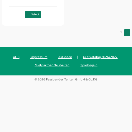
Select
1
AGB
|
Impressum
|
Aktionen
|
Mietkatalog 2026/2027
|
Mietpartner Neuheiten
|
Spielregeln
© 2026 Fassbender Tenten GmbH & Co.KG