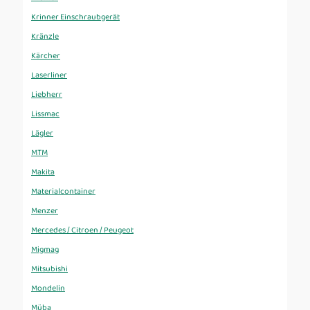
Krinner Einschraubgerät
Kränzle
Kärcher
Laserliner
Liebherr
Lissmac
Lägler
MTM
Makita
Materialcontainer
Menzer
Mercedes / Citroen / Peugeot
Migmag
Mitsubishi
Mondelin
Müba