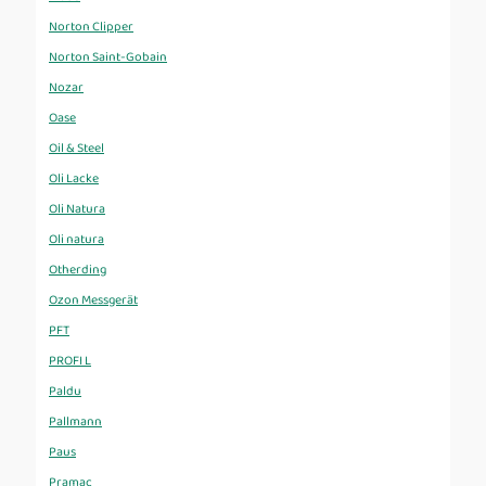
Norton Clipper
Norton Saint-Gobain
Nozar
Oase
Oil & Steel
Oli Lacke
Oli Natura
Oli natura
Otherding
Ozon Messgerät
PFT
PROFI L
Paldu
Pallmann
Paus
Pramac