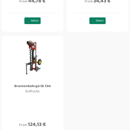
44,78 €
34,43 €
From
From
Select
Select
Brunnenbohrgerät 13m
Erdfuchs
124,13 €
From