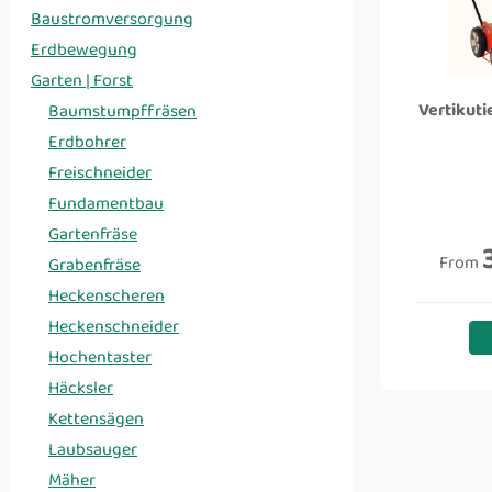
Baustromversorgung
Erdbewegung
Garten | Forst
Vertikuti
Baumstumpffräsen
Erdbohrer
Freischneider
Fundamentbau
Gartenfräse
From
Grabenfräse
Heckenscheren
Heckenschneider
Hochentaster
Häcksler
Kettensägen
Laubsauger
Mäher