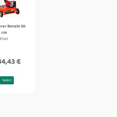
erer Benzin 50
cm
Eliet
34,43 €
Select