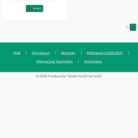
Select
1
AGB
|
Impressum
|
Aktionen
|
Mietkatalog 2026/2027
|
Mietpartner Neuheiten
|
Spielregeln
© 2026 Fassbender Tenten GmbH & Co.KG