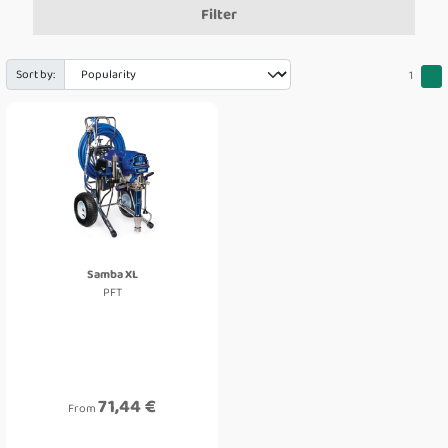
Filter
Sort by:
1
Samba XL
PFT
71,44 €
From