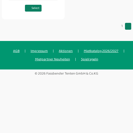
Select
1
AGB
|
Impressum
|
Aktionen
|
Mietkatalog 2026/2027
|
Mietpartner Neuheiten
|
Spielregeln
© 2026 Fassbender Tenten GmbH & Co.KG