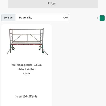
Filter
Sort by:
1
Alu-Klappgerüst -3,60m
Arbeitshöhe
Altrex
24,09 €
From