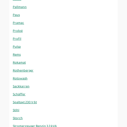
Pallmann
Paus
Pramac
Probst
Profil
Pulsa
Rems
Rokamat
Rothenberger
Rotowash
Sackkarren
Schäffer
Spaltaxt 230 V 6t
Stihl
Storch
Stromerzeuger Benzin 3,3 kVA