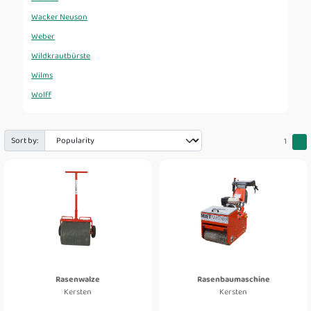
Wacker Neuson
Weber
Wildkrautbürste
Wilms
Wolff
Sort by:
1
Rasenwalze
Rasenbaumaschine
Kersten
Kersten