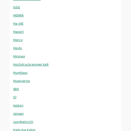
Gölz
HENRA
Ha-WE
Hapert
Henra
Heylo
Hinowa
Hochdruckreiniger kalt
Humbaur
Husqvarna
IBIX
IQ
Isoboy
Jensen
Jungheinrich
Kalle das Kabel