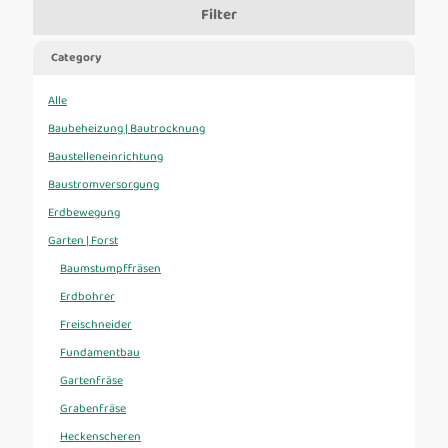
Filter
Category
Alle
Baubeheizung | Bautrocknung
Baustelleneinrichtung
Baustromversorgung
Erdbewegung
Garten | Forst
Baumstumpffräsen
Erdbohrer
Freischneider
Fundamentbau
Gartenfräse
Grabenfräse
Heckenscheren