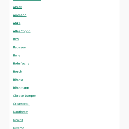
Altrex
Ammann
Atika
Atlas Copco
BCS
Bauzaun
Belle
Bohrfuchs
Bosch
Böcker
Böckmann
Citroen Jumper
Creamtetall
Dantherm
Dewalt
Diverse