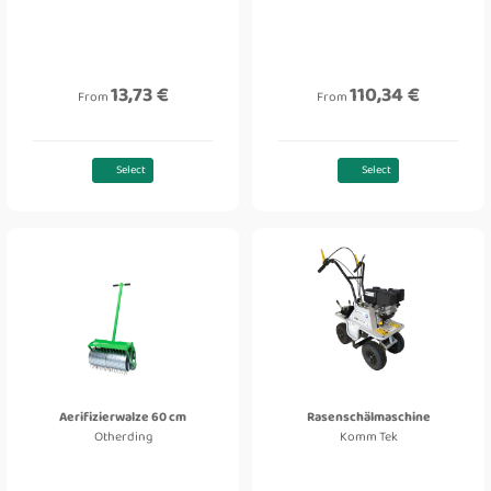
13,73 €
110,34 €
From
From
Select
Select
Aerifizierwalze 60 cm
Rasenschälmaschine
Otherding
Komm Tek