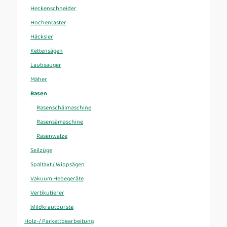
Heckenschneider
Hochentaster
Häcksler
Kettensägen
Laubsauger
Mäher
Rasen
Rasenschälmaschine
Rasensämaschine
Rasenwalze
Seilzüge
Spaltaxt / Wippsägen
Vakuum Hebegeräte
Vertikutierer
Wildkrautbürste
Holz-/ Parkettbearbeitung