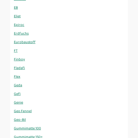
EB
Eliet
Epiroc
Erdfuchs
Eurobaustoff
FT
Finboy
Fladafi
Flex
Geda
Gefi
Genie
Geo Fennel
Geo-Bil
Gummimatte 100
Gummimatte 150+