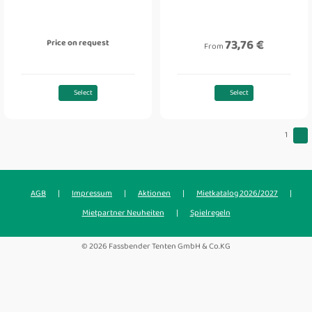
73,76 €
Price on request
From
Select
Select
1
AGB
|
Impressum
|
Aktionen
|
Mietkatalog 2026/2027
|
Mietpartner Neuheiten
|
Spielregeln
© 2026 Fassbender Tenten GmbH & Co.KG