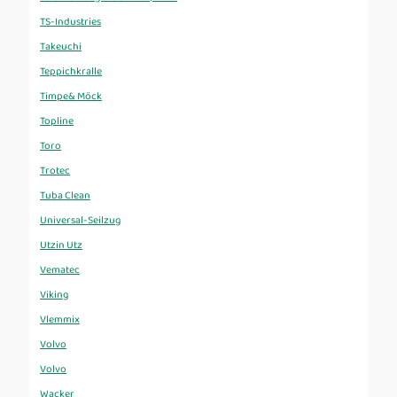
TS-Industries
Takeuchi
Teppichkralle
Timpe& Möck
Topline
Toro
Trotec
Tuba Clean
Universal-Seilzug
Utzin Utz
Vematec
Viking
Vlemmix
Volvo
Volvo
Wacker