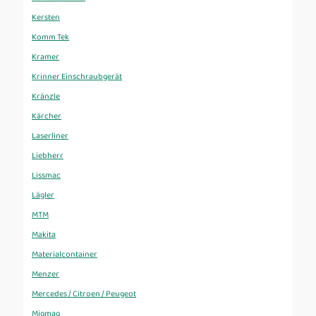
Kersten
Komm Tek
Kramer
Krinner Einschraubgerät
Kränzle
Kärcher
Laserliner
Liebherr
Lissmac
Lägler
MTM
Makita
Materialcontainer
Menzer
Mercedes / Citroen / Peugeot
Migmag