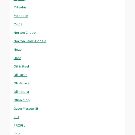
Mitsubishi
Mondelin
Müba
Norton Clipper
Norton Saint-Gobain
Nozar
Oase
Oil & Steel
Oli Lacke
Oli Natura
Oli natura
Otherding
Ozon Messgerät
PFT
PROFI L
Paldu