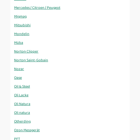
Mercedes / Citroen / Peugeot
Migmag
Mitsubishi
Mondelin
Müba
Norton Clipper
Norton Saint-Gobain
Nozar
Oase
Oil & Steel
Oli Lacke
Oli Natura
Oli natura
Otherding
Ozon Messgerät
PFT