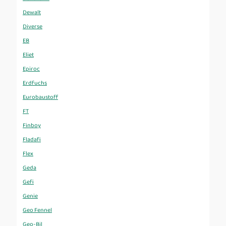
Dewalt
Diverse
EB
Eliet
Epiroc
Erdfuchs
Eurobaustoff
FT
Finboy
Fladafi
Flex
Geda
Gefi
Genie
Geo Fennel
Geo-Bil