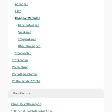
Anhänger
LKW
Rampen / Verladen
Gabelhubwagen
Sackkarre
Treppenkarre
Überfahrrampen
Transporter
Trockenbau
Verdichtung
Verputzmaschinen
Volltreffer der Woche
Manufacturer
Ohne Herstellerangabe
1 Stk. Schalungsstützen bis 3,5 m