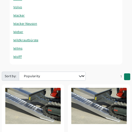
Volvo
Wacker
Wacker Neuson
Weber
Wildkrautbürste
Wilms
Wolff
Sort by:
1