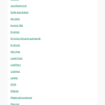
Jungheinrich
Kalle das Kabel
Kersten
Komm Tek
Kramer
Krinner Einschraubgerät
Kränzle
Kärcher
Laserliner
Liebherr
Lissmac
Lägler
MTM
Makita
Materialcontainer
Menzer