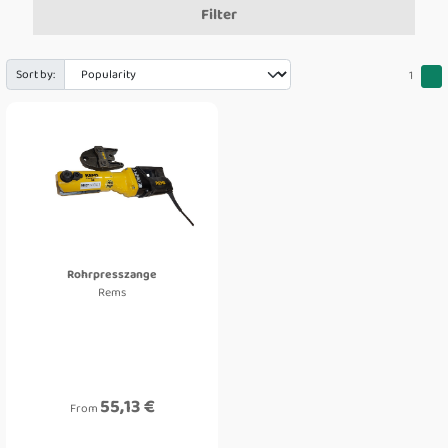
Filter
Sort by:
1
Rohrpresszange
Rems
55,13 €
From