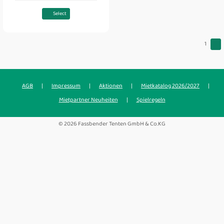
Select
1
AGB
|
Impressum
|
Aktionen
|
Mietkatalog 2026/2027
|
Mietpartner Neuheiten
|
Spielregeln
© 2026 Fassbender Tenten GmbH & Co.KG