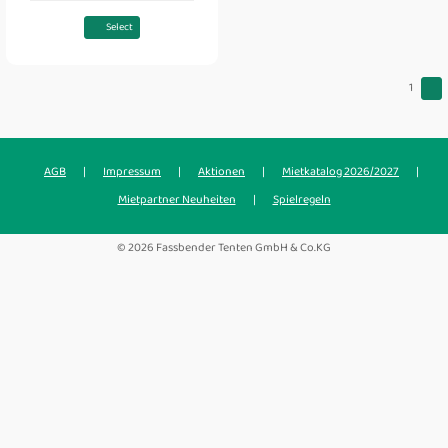
Select
1
AGB
|
Impressum
|
Aktionen
|
Mietkatalog 2026/2027
|
Mietpartner Neuheiten
|
Spielregeln
© 2026 Fassbender Tenten GmbH & Co.KG