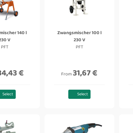
ischer 140 l
Zwangsmischer 100 l
230 V
230 V
PFT
PFT
34,43 €
31,67 €
From
Select
Select