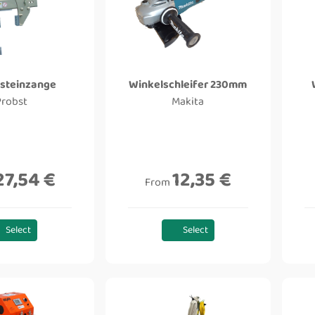
steinzange
Winkelschleifer 230mm
Probst
Makita
27,54 €
12,35 €
From
Select
Select