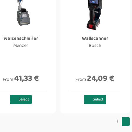
Walzenschleifer
Wallscanner
Menzer
Bosch
41,33 €
24,09 €
From
From
Select
Select
1