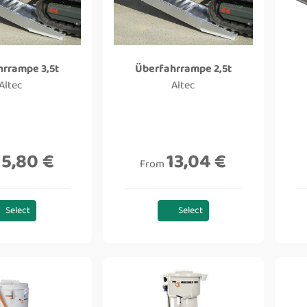
hrrampe 3,5t
Überfahrrampe 2,5t
Altec
Altec
15,80 €
13,04 €
From
Select
Select