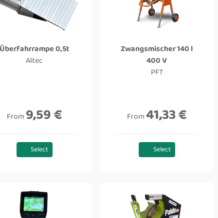
Überfahrrampe 0,5t
Zwangsmischer 140 l
Altec
400 V
PFT
9,59 €
41,33 €
From
From
Select
Select