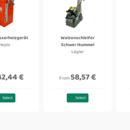
serheizgerät
Walzenschleifer
Heylo
Schwer Hummel
Lägler
42,44 €
58,57 €
From
Select
Select