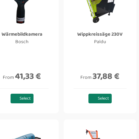
Wärmebildkamera
Wippkreissäge 230V
Bosch
Paldu
41,33 €
37,88 €
From
From
Select
Select