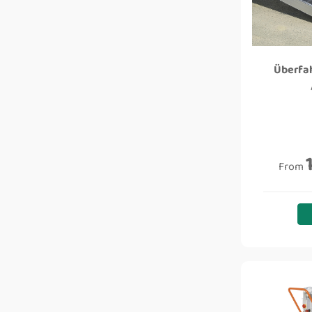
Überfa
From