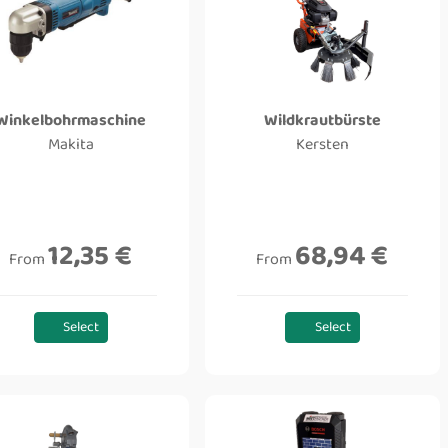
Winkelbohrmaschine
Wildkrautbürste
Makita
Kersten
12,35 €
68,94 €
From
From
Select
Select