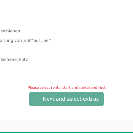
lschienen.
ung von „voll“ auf „leer“
flächenschutz
Please select rental start and rental end first
Next and select extras