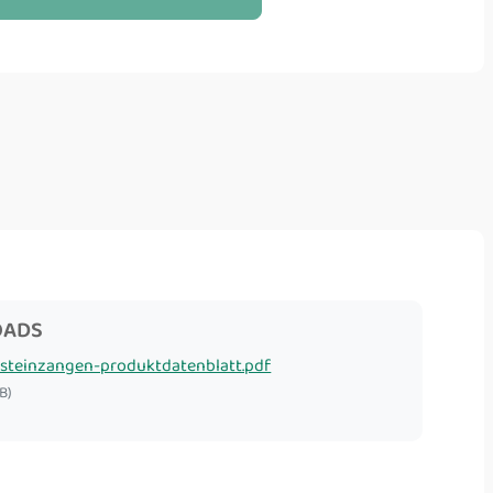
OADS
lsteinzangen-produktdatenblatt.pdf
B)