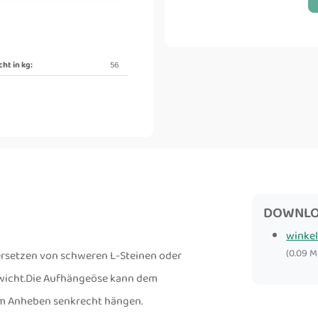
ht in kg:
56
DOWNL
winke
(0.09 M
ersetzen von schweren L-Steinen oder
wicht.Die Aufhängeöse kann dem
m Anheben senkrecht hängen.