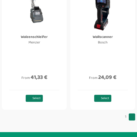
Walzenschleifer
Wallscanner
Menzer
Bosch
41,33 €
24,09 €
From
From
Select
Select
1