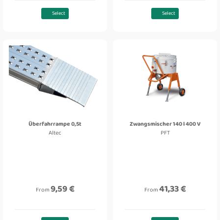
Select
Select
Überfahrrampe 0,5t
Zwangsmischer 140 l 400 V
Altec
PFT
9,59 €
41,33 €
From
From