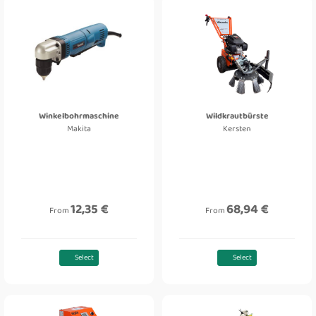
Winkelbohrmaschine
Wildkrautbürste
Makita
Kersten
12,35 €
68,94 €
From
From
Select
Select