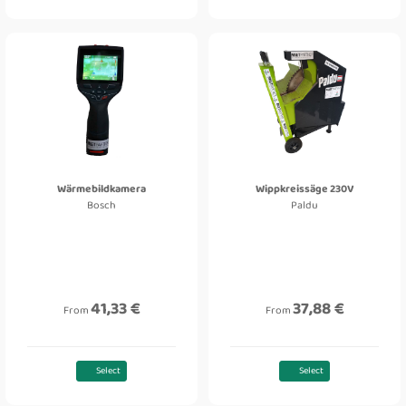
Wärmebildkamera
Wippkreissäge 230V
Bosch
Paldu
41,33 €
37,88 €
From
From
Select
Select