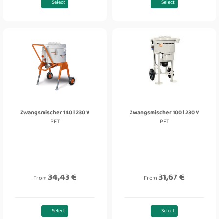
Select
Select
Zwangsmischer 140 l 230 V
Zwangsmischer 100 l 230 V
PFT
PFT
34,43 €
31,67 €
From
From
Select
Select