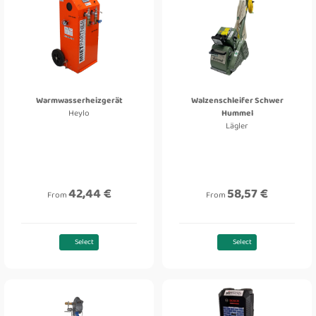
Warmwasserheizgerät
Walzenschleifer Schwer
Heylo
Hummel
Lägler
42,44 €
58,57 €
From
From
Select
Select