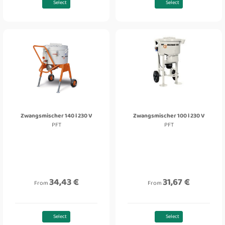
Select
Select
Zwangsmischer 140 l 230 V
Zwangsmischer 100 l 230 V
PFT
PFT
34,43 €
31,67 €
From
From
Select
Select