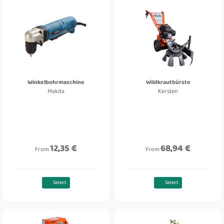
Winkelbohrmaschine
Wildkrautbürste
Makita
Kersten
12,35 €
68,94 €
From
From
Select
Select