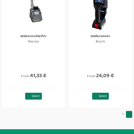
Walzenschleifer
Wallscanner
Menzer
Bosch
41,33 €
24,09 €
From
From
Select
Select
1