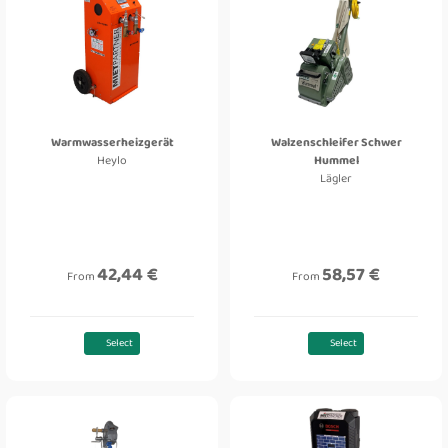
Warmwasserheizgerät
Walzenschleifer Schwer
Heylo
Hummel
Lägler
42,44 €
58,57 €
From
From
Select
Select