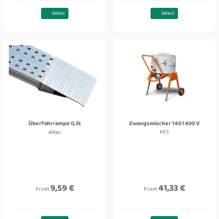
Select
Select
Überfahrrampe 0,5t
Zwangsmischer 140 l 400 V
Altec
PFT
9,59 €
41,33 €
From
From