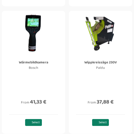
Wärmebildkamera
Wippkreissäge 230V
Bosch
Paldu
41,33 €
37,88 €
From
From
Select
Select